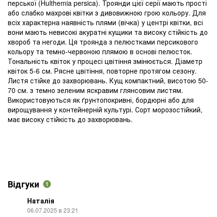
перської (Hulthemia persica). Троянди цієї серії мають прості
або слабко махрові квітки з дивовижною грою кольору. Для
всіх характерна наявність плями (вічка) у центрі квітки, всі
вони мають невисокі акуратні кущики та високу стійкість до
хвороб та негоди. Ця троянда з пелюстками персикового
кольору та темно-червоною плямою в основі пелюсток.
Тональність квіток у процесі цвітіння змінюється. Діаметр
квіток 5-6 см. Рясне цвітіння, повторне протягом сезону.
Листя стійке до захворювань. Кущ компактний, висотою 50-
70 см. з темно зеленим яскравим глянсовим листям.
Використовуються як ґрунтопокривні, бордюрні або для
вирощування у контейнерній культурі. Сорт морозостійкий,
має високу стійкість до захворювань.
Відгуки
1
Наталія
06.07.2025 в 23:21