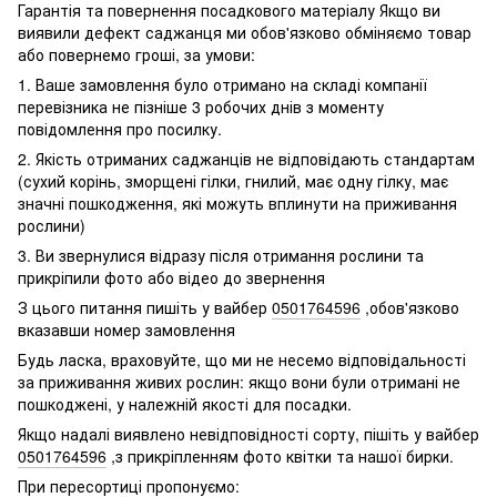
Гарантія та повернення посадкового матеріалу Якщо ви
виявили дефект саджанця ми обов'язково обміняємо товар
або повернемо гроші, за умови:
1. Ваше замовлення було отримано на складі компанії
перевізника не пізніше 3 робочих днів з моменту
повідомлення про посилку.
2. Якість отриманих саджанців не відповідають стандартам
(сухий корінь, зморщені гілки, гнилий, має одну гілку, має
значні пошкодження, які можуть вплинути на приживання
рослини)
3. Ви звернулися відразу після отримання рослини та
прикріпили фото або відео до звернення
З цього питання пишіть у вайбер
0501764596
,обов'язково
вказавши номер замовлення
Будь ласка, враховуйте, що ми не несемо відповідальності
за приживання живих рослин: якщо вони були отримані не
пошкоджені, у належній якості для посадки.
Якщо надалі виявлено невідповідності сорту, пішіть у вайбер
0501764596
,з прикріпленням фото квітки та нашої бирки.
При пересортиці пропонуємо: