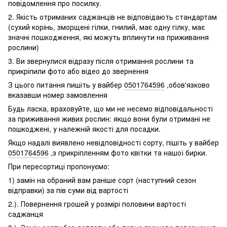
повідомлення про посилку.
2. Якість отриманих саджанців не відповідають стандартам
(сухий корінь, зморщені гілки, гнилий, має одну гілку, має
значні пошкодження, які можуть вплинути на приживання
рослини)
3. Ви звернулися відразу після отримання рослини та
прикріпили фото або відео до звернення
З цього питання пишіть у вайбер
0501764596
,обов'язково
вказавши номер замовлення
Будь ласка, враховуйте, що ми не несемо відповідальності
за приживання живих рослин: якщо вони були отримані не
пошкоджені, у належній якості для посадки.
Якщо надалі виявлено невідповідності сорту, пішіть у вайбер
0501764596
,з прикріпленням фото квітки та нашої бирки.
При пересортиці пропонуємо:
1) замін на обраний вам раніше сорт (наступний сезон
відправки) за пів суми від вартості
2.). Повернення грошей у розмірі половини вартості
саджанця