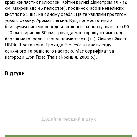
краю хвилястих пелюсток. Квітки великі діаметром 10 - 12
см, махрові (до 45 пелюсток), поодинокі або в невеликих
кистях по 3 шт. на одному стеблі. Цвіте хвилями протягом
усього сезону. Аромат легкий. Кущ прямостоячий з
блискучим листям середньо-зеленого кольору, висотою 90 -
120 см, шириною 80 см. Троянда має хорошу стійкість до
борошнистої роси і чорної плямистості (++). Зимостійкість –
USDA: Шоста зона. Троянда Frenesie надасть саду
сонячного та радісного настрою. Має сертифікат за
нагороди Lyon Rose Trials (Франція, 2006 р.).
Відгуки
Додайте перший відгук