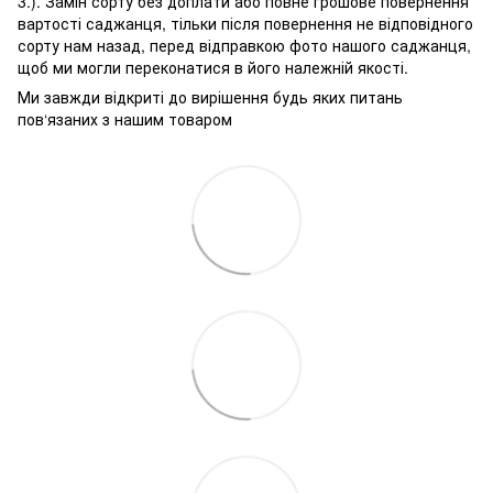
3.). Замін сорту без доплати або повне грошове повернення
вартості саджанця, тільки після повернення не відповідного
сорту нам назад, перед відправкою фото нашого саджанця,
щоб ми могли переконатися в його належній якості.
Ми завжди відкриті до вирішення будь яких питань
пов‘язаних з нашим товаром