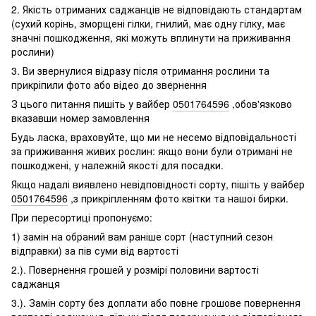
2. Якість отриманих саджанців не відповідають стандартам
(сухий корінь, зморщені гілки, гнилий, має одну гілку, має
значні пошкодження, які можуть вплинути на приживання
рослини)
3. Ви звернулися відразу після отримання рослини та
прикріпили фото або відео до звернення
З цього питання пишіть у вайбер
0501764596
,обов'язково
вказавши номер замовлення
Будь ласка, враховуйте, що ми не несемо відповідальності
за приживання живих рослин: якщо вони були отримані не
пошкоджені, у належній якості для посадки.
Якщо надалі виявлено невідповідності сорту, пішіть у вайбер
0501764596
,з прикріпленням фото квітки та нашої бирки.
При пересортиці пропонуємо:
1) замін на обраний вам раніше сорт (наступний сезон
відправки) за пів суми від вартості
2.). Повернення грошей у розмірі половини вартості
саджанця
3.). Замін сорту без доплати або повне грошове повернення