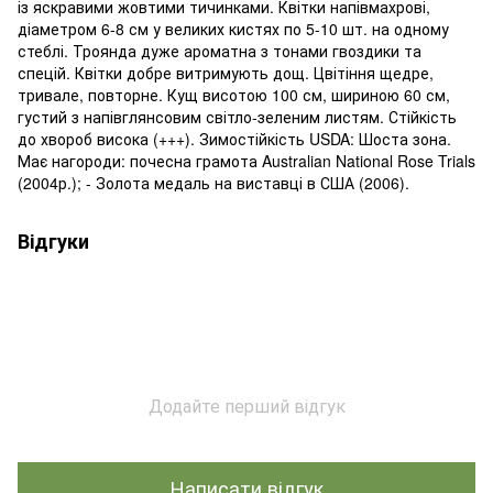
із яскравими жовтими тичинками. Квітки напівмахрові,
діаметром 6-8 см у великих кистях по 5-10 шт. на одному
стеблі. Троянда дуже ароматна з тонами гвоздики та
спецій. Квітки добре витримують дощ. Цвітіння щедре,
тривале, повторне. Кущ висотою 100 см, шириною 60 см,
густий з напівглянсовим світло-зеленим листям. Стійкість
до хвороб висока (+++). Зимостійкість USDA: Шоста зона.
Має нагороди: почесна грамота Australian National Rose Trials
(2004р.); - Золота медаль на виставці в США (2006).
Відгуки
Додайте перший відгук
Написати відгук