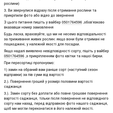
рослини)
3. Ви звернулися відразу після отримання рослини та
прикріпили фото або відео до звернення
З цього питання пишіть у вайбер
0501764596
,обов'язково
вказавши номер замовлення
Будь ласка, враховуйте, що ми не несемо відповідальності
за приживання живих рослин: якщо вони були отримані не
пошкоджені, у належній якості для посадки.
Якщо надалі виявлено невідповідності сорту, пішіть у вайбер
0501764596
,з прикріпленням фото квітки та нашої бирки.
При пересортиці пропонуємо:
1) замін на обраний вам раніше сорт (наступний сезон
відправки) за пів суми від вартості
2.). Повернення грошей у розмірі половини вартості
саджанця
3.). Замін сорту без доплати або повне грошове повернення
вартості саджанця, тільки після повернення не відповідного
сорту нам назад, перед відправкою фото нашого саджанця,
щоб ми могли переконатися в його належній якості.