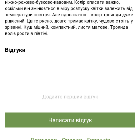
ніжно-рожево-бузково-кавовим. Колір описати важко,
оскільки він змінюється в міру розпуску квітки залежить від
температури повітря. Але однозначно – колір троянди дуже
рідкісний. Цвіте рясно, довго тримає квітку, чудово стоїть у
зрізанні. Кущ міцний, компактний, листя матове. Троянда
воліє рости в півтіні.
Відгуки
Додайте перший відгук
Написати відгук
Доставка
Оплата
Гарантія