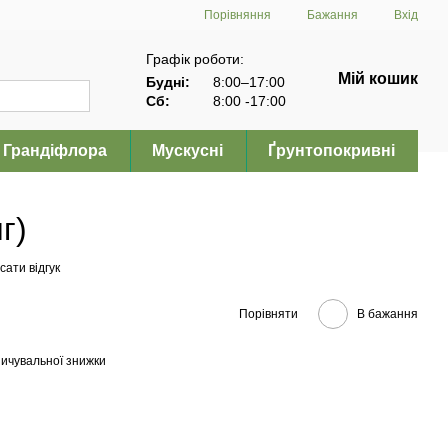
Порівняння
Бажання
Вхід
Графік роботи:
Мій кошик
Будні:
8:00–17:00
Сб:
8:00 -17:00
Грандіфлора
Мускусні
Ґрунтопокривні
г)
ати відгук
Порівняти
В бажання
ичувальної знижки