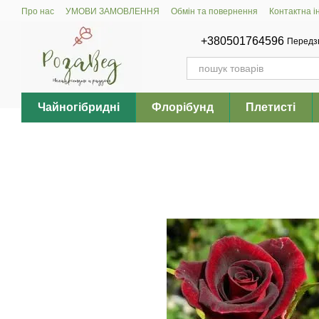
Перейти до основного контенту
Про нас
УМОВИ ЗАМОВЛЕННЯ
Обмін та повернення
Контактна 
+380501764596
Передз
Чайногібридні
Флорібунд
Плетисті