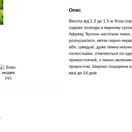
Опис
Висота від 1.2 до 1.5 м Хоча со
садова троянда в жаркому сухом
Африку. Бутони настільки темні
розпускатися, квітки чорно-черв
або, швидше, дуже темно-малинов
пелюстками, з'являються по одно
прямостоячий, з темно-зеленим
приростом. Широко поширена в Н
вазі до 14 днів
ю