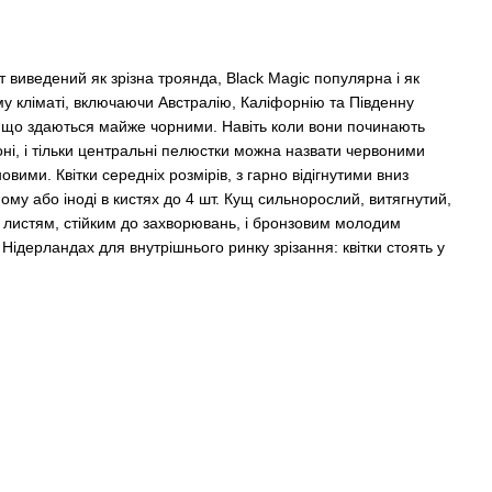
рт виведений як зрізна троянда, Black Magic популярна і як
у кліматі, включаючи Австралію, Каліфорнію та Південну
, що здаються майже чорними. Навіть коли вони починають
оні, і тільки центральні пелюстки можна назвати червоними
ими. Квітки середніх розмірів, з гарно відігнутими вниз
му або іноді в кистях до 4 шт. Кущ сильнорослий, витягнутий,
 листям, стійким до захворювань, і бронзовим молодим
ідерландах для внутрішнього ринку зрізання: квітки стоять у