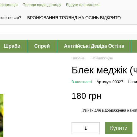
інформація
Поради щодо догляду
Відгуки про магазин
БРОНЮВАННЯ ТРОЯНД НА ОСІНЬ ВІДКРИТО
вонити вам?
Шраби
Спрей
Англійські Девіда Остіна
Головна
Чайногібридні
Блек меджік (ч
В наявності
Артикул: 00327
Напис
180 грн
Увійти
для відображення накоп
%
Купити