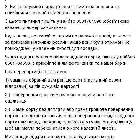
3. Ви звернулися відразу після отримання рослини та
прикріпили фото або відео до звернення
З цього питання пишіть у вайбер
0501764596
,обов'язково
вказавши номер замовлення
Будь ласка, враховуйте, що ми не несемо відповідальності
за приживання живих рослин: якщо вони були отримані не
пошкоджені, у належній якості для посадки.
Якщо надалі виявлено невідповідності сорту, пішіть у вайбер
0501764596
,з прикріпленням фото квітки та нашої бирки.
При пересортиці пропонуємо:
1) замін на обраний вам раніше сорт (наступний сезон
відправки) за пів суми від вартості
2.). Повернення грошей у розмірі половини вартості
саджанця
3.). Замін сорту без доплати або повне грошове повернення
вартості саджанця, тільки після повернення не відповідного
сорту нам назад, перед відправкою фото нашого саджанця,
щоб ми могли переконатися в його належній якості.
Ми завжди відкриті до вирішення будь яких питань