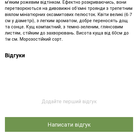
м'яким рожевим відтінком. Ефектно розкриваючись, вони
перетворюються на дивовижні об'ємні троянди з трепетним
віялом мініатюрних оксамитових пелюсток. Квіти великі (6-7
см у діаметрі), з легким ароматом, добре переносять дощ
та сонце. Кущ компактний, з темно-зеленим, глянсовим
листям, стійким до захворювань. Висота куща від 60см до
1м см. Морозостійкий сорт.
Відгуки
Додайте перший відгук
Написати відгук