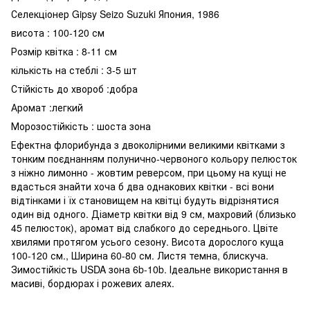
Селекціонер Gipsy Seizo Suzuki Япония, 1986
висота : 100-120 см
Розмір квітка : 8-11 см
кількість на стеблі : 3-5 шт
Стійкість до хвороб :добра
Аромат :легкий
Морозостійкість : шоста зона
Ефектна флорибунда з двоколірними великими квітками з
тонким поєднанням полунично-червоного кольору пелюсток
з ніжно лимонно - жовтим реверсом, при цьому на кущі не
вдасться знайти хоча б два однакових квітки - всі вони
відтінками і їх становищем на квітці будуть відрізнятися
один від одного. Діаметр квітки від 9 см, махровий (близько
45 пелюсток), аромат від слабкого до середнього. Цвіте
хвилями протягом усього сезону. Висота дорослого куща
100-120 см., Ширина 60-80 см. Листя темна, блискуча.
Зимостійкість USDA зона 6b-10b. Ідеальне використання в
масиві, бордюрах і рожевих алеях.