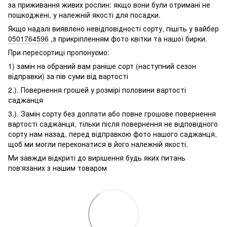
за приживання живих рослин: якщо вони були отримані не
пошкоджені, у належній якості для посадки.
Якщо надалі виявлено невідповідності сорту, пішіть у вайбер
0501764596
,з прикріпленням фото квітки та нашої бирки.
При пересортиці пропонуємо:
1) замін на обраний вам раніше сорт (наступний сезон
відправки) за пів суми від вартості
2.). Повернення грошей у розмірі половини вартості
саджанця
3.). Замін сорту без доплати або повне грошове повернення
вартості саджанця, тільки після повернення не відповідного
сорту нам назад, перед відправкою фото нашого саджанця,
щоб ми могли переконатися в його належній якості.
Ми завжди відкриті до вирішення будь яких питань
пов‘язаних з нашим товаром