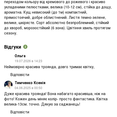
переходом кольору від кремового до рожевого і красиво
укладеними пелюстками, велика (10-12 см), стійка до дощу,
ароматна. Кущ невисокий (до 1м) компактний,
прямостоячий, добре облистнений. Листя темно-зелене,
велике, шкірясте. Сорт абсолютно безпроблемний, стійкий
до хвороб, морозостійкий (6 зона). Цвітіння хвиль протягом
сезону.
Відгуки
2
Ольга
19.07.2026 в 14:23
Неймовірно красива троянда, довго тримає квітку,
Відповісти
Тимченко Ксенія
04.06.2025 в 00:50
Дуже красива троянда! Вона набагато красивіша, ніж на
фото! Кожен день міняє колір- просто фантастика. Квітка
велика-13см. точно. Дякую за саджанець!
Відповісти