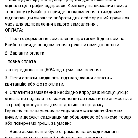
оцінили це -графік відправок .Кожному на вказаний номер
телефону (у Вайбер ) прийде повідомлення з тижднями
відправок ,ви зможете вибрати для себе зручний проміжок
часу для відправлення вашого замовлення .
ОПЛАТА:
1. Після оформлення замовлення протягом 5 днів вам на
Вайбер прийде повідомлення з реквізитами до оплати
2. Варіанти оплати:
- повна оплата
-за передоплатою (50% від суми замовлення)
3. Після оплати, надішліть підтвердження оплати -
квитанцію або фото оплати.
4. Сплатити замовлення необхідно впродовж місяця ,якщо
оплата не надішла ,то замовлення автоматично знімається
та розформовується для подальшого продажу
Гарантія та повернення посадкового матеріалу Якщо ви
виявили дефект саджанця ми обов'язково обміняємо товар
або повернемо гроші, за умови:
1. Ваше замовлення було отримано на складі компанії
перевізника не пізніше 3 робочих днів з моменту