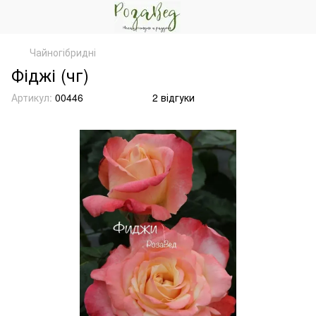
Чайногібридні
Фіджі (чг)
Артикул:
00446
2 відгуки