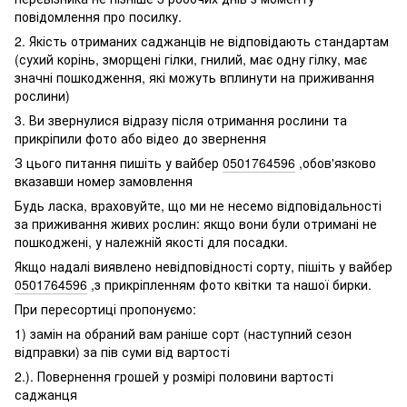
повідомлення про посилку.
2. Якість отриманих саджанців не відповідають стандартам
(сухий корінь, зморщені гілки, гнилий, має одну гілку, має
значні пошкодження, які можуть вплинути на приживання
рослини)
3. Ви звернулися відразу після отримання рослини та
прикріпили фото або відео до звернення
З цього питання пишіть у вайбер
0501764596
,обов'язково
вказавши номер замовлення
Будь ласка, враховуйте, що ми не несемо відповідальності
за приживання живих рослин: якщо вони були отримані не
пошкоджені, у належній якості для посадки.
Якщо надалі виявлено невідповідності сорту, пішіть у вайбер
0501764596
,з прикріпленням фото квітки та нашої бирки.
При пересортиці пропонуємо:
1) замін на обраний вам раніше сорт (наступний сезон
відправки) за пів суми від вартості
2.). Повернення грошей у розмірі половини вартості
саджанця