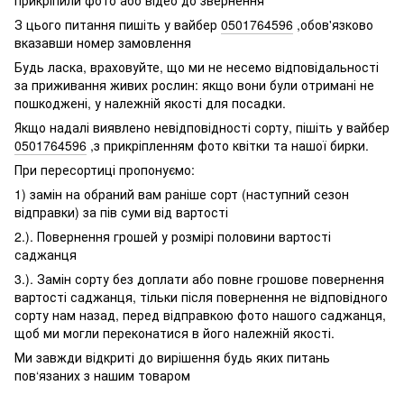
З цього питання пишіть у вайбер
0501764596
,обов'язково
вказавши номер замовлення
Будь ласка, враховуйте, що ми не несемо відповідальності
за приживання живих рослин: якщо вони були отримані не
пошкоджені, у належній якості для посадки.
Якщо надалі виявлено невідповідності сорту, пішіть у вайбер
0501764596
,з прикріпленням фото квітки та нашої бирки.
При пересортиці пропонуємо:
1) замін на обраний вам раніше сорт (наступний сезон
відправки) за пів суми від вартості
2.). Повернення грошей у розмірі половини вартості
саджанця
3.). Замін сорту без доплати або повне грошове повернення
вартості саджанця, тільки після повернення не відповідного
сорту нам назад, перед відправкою фото нашого саджанця,
щоб ми могли переконатися в його належній якості.
Ми завжди відкриті до вирішення будь яких питань
пов‘язаних з нашим товаром