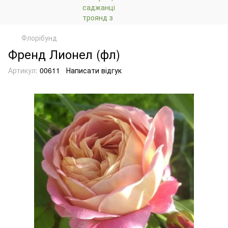
Флорібунд
Френд Лионел (фл)
Артикул:
00611
Написати відгук