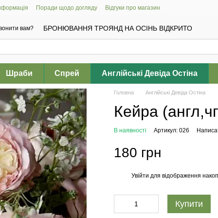
інформація
Поради щодо догляду
Відгуки про магазин
БРОНЮВАННЯ ТРОЯНД НА ОСІНЬ ВІДКРИТО
вонити вам?
Шраби
Спрей
Англійські Девіда Остіна
Головна
Англійські Девіда Остіна
Кейра (англ,чг
В наявності
Артикул: 026
Написат
180 грн
Увійти
для відображення накоп
%
Купити