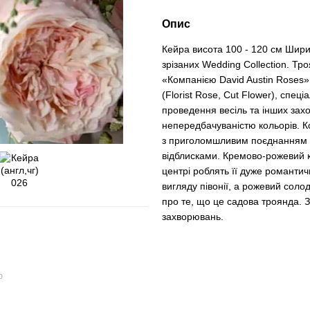
Опис
Кейра висота 100 - 120 см Шири
зрізаних Wedding Collection. Тр
«Компанією David Austin Roses»
(Florist Rose, Cut Flower), спе
проведення весіль та інших захо
непередбачуваністю кольорів. Ко
з приголомшливим поєднанням р
відблисками. Кремово-рожевий к
центрі роблять її дуже романти
вигляду півонії, а рожевий сол
про те, що це садова троянда. Зр
захворювань.
ю