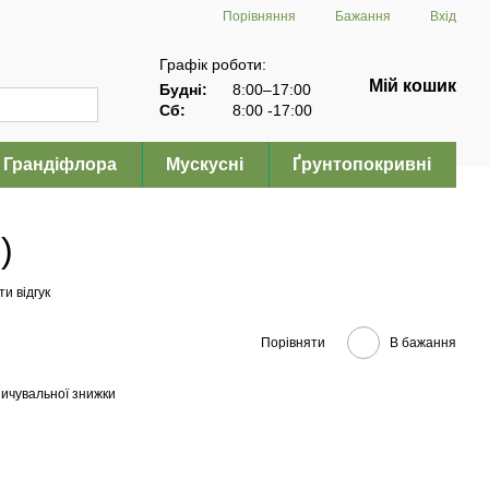
Порівняння
Бажання
Вхід
Графік роботи:
Мій кошик
Будні:
8:00–17:00
Сб:
8:00 -17:00
Грандіфлора
Мускусні
Ґрунтопокривні
)
и відгук
Порівняти
В бажання
ичувальної знижки