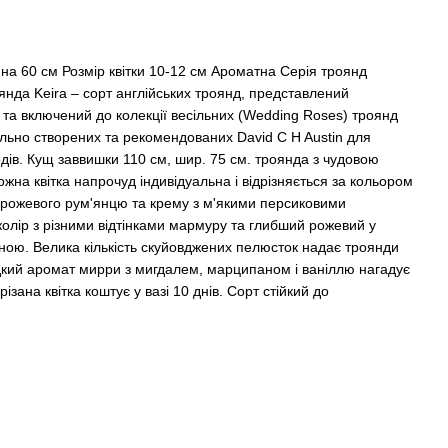
на 60 см Розмір квітки 10-12 см Ароматна Серія троянд
оянда Keira – сорт англійських троянд, представлений
 та включений до колекції весільних (Wedding Roses) троянд
ціально створених та рекомендованих David C H Austin для
дів. Кущ заввишки 110 см, шир. 75 см. троянда з чудовою
жна квітка напрочуд індивідуальна і відрізняється за кольором
ожевого рум'янцю та крему з м'якими персиковими
олір з різними відтінками мармуру та глибший рожевий у
чною. Велика кількість скуйовджених пелюсток надає троянди
одкий аромат мирри з мигдалем, марципаном і ваніллю нагадує
ізана квітка коштує у вазі 10 днів. Сорт стійкий до