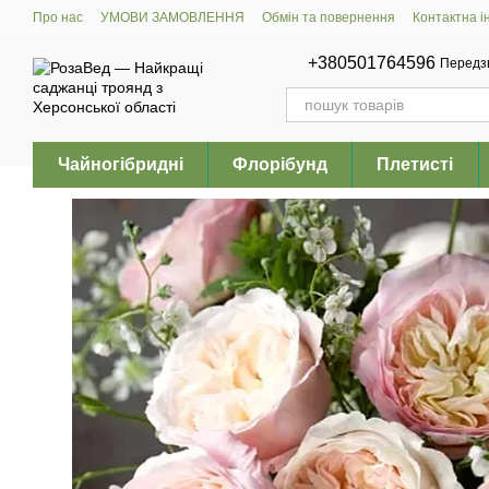
Перейти до основного контенту
Про нас
УМОВИ ЗАМОВЛЕННЯ
Обмін та повернення
Контактна 
+380501764596
Передз
Чайногібридні
Флорібунд
Плетисті