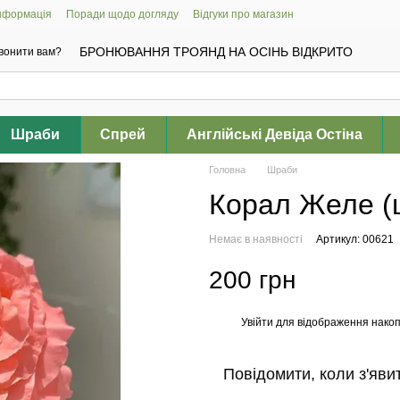
інформація
Поради щодо догляду
Відгуки про магазин
БРОНЮВАННЯ ТРОЯНД НА ОСІНЬ ВІДКРИТО
вонити вам?
Шраби
Спрей
Англійські Девіда Остіна
Головна
Шраби
Корал Желе (
Немає в наявності
Артикул: 00621
200 грн
Увійти
для відображення накоп
%
Повідомити, коли з'яви