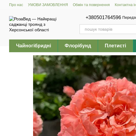
Перейти до основного контенту
Про нас
УМОВИ ЗАМОВЛЕННЯ
Обмін та повернення
Контактна 
+380501764596
Передз
Чайногібридні
Флорібунд
Плетисті