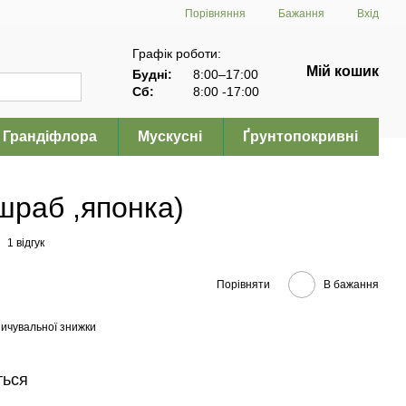
Порівняння
Бажання
Вхід
Графік роботи:
Мій кошик
Будні:
8:00–17:00
Сб:
8:00 -17:00
Грандіфлора
Мускусні
Ґрунтопокривні
шраб ,японка)
1 відгук
Порівняти
В бажання
ичувальної знижки
ться