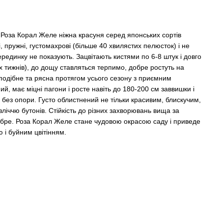
 Роза Корал Желе ніжна красуня серед японських сортів
і, пружні, густомахрові (більше 40 хвилястих пелюсток) і не
 серединку не показують. Зацвітають кистями по 6-8 штук і довго
х тижнів), до дощу ставляться терпимо, добре ростуть на
еподібне та рясна протягом усього сезону з приємним
, має міцні пагони і росте навіть до 180-200 см заввишки і
ез опори. Густо облистнений не тільки красивим, блискучим,
іччю бутонів. Стійкість до різних захворювань вища за
бре. Роза Корал Желе стане чудовою окрасою саду і приведе
ю і буйним цвітінням.