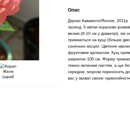
Опис
Дзунко Кавамото/Японія, 2011р.
троянд. Її квітки коралово-рожев
великі (8-10 см у діаметрі), які
тримаються на кущі (більше дво
сонячних місцях. Цвітіння хвил
фруктовим ароматом. Кущ прямий
шириною 100 см. Форму тримає б
темно-зеленим листям, а ще безл
середню, морози переносить до
вас у захват своєю гармонійніст