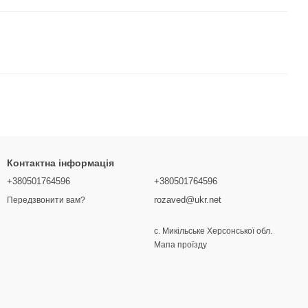
Контактна інформація
+380501764596
+380501764596
rozaved@ukr.net
Передзвонити вам?
с. Микільське Херсонської обл.
Мапа проїзду