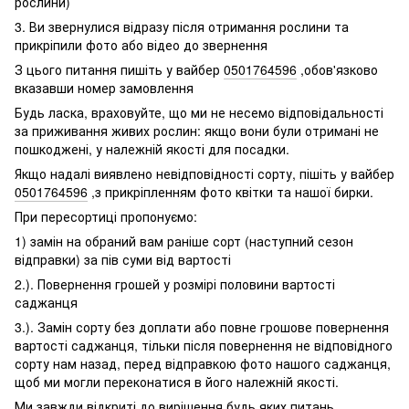
рослини)
3. Ви звернулися відразу після отримання рослини та
прикріпили фото або відео до звернення
З цього питання пишіть у вайбер
0501764596
,обов'язково
вказавши номер замовлення
Будь ласка, враховуйте, що ми не несемо відповідальності
за приживання живих рослин: якщо вони були отримані не
пошкоджені, у належній якості для посадки.
Якщо надалі виявлено невідповідності сорту, пішіть у вайбер
0501764596
,з прикріпленням фото квітки та нашої бирки.
При пересортиці пропонуємо:
1) замін на обраний вам раніше сорт (наступний сезон
відправки) за пів суми від вартості
2.). Повернення грошей у розмірі половини вартості
саджанця
3.). Замін сорту без доплати або повне грошове повернення
вартості саджанця, тільки після повернення не відповідного
сорту нам назад, перед відправкою фото нашого саджанця,
щоб ми могли переконатися в його належній якості.
Ми завжди відкриті до вирішення будь яких питань