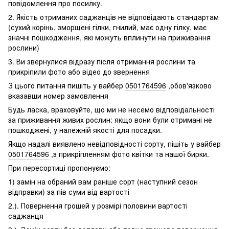
повідомлення про посилку.
2. Якість отриманих саджанців не відповідають стандартам
(сухий корінь, зморщені гілки, гнилий, має одну гілку, має
значні пошкодження, які можуть вплинути на приживання
рослини)
3. Ви звернулися відразу після отримання рослини та
прикріпили фото або відео до звернення
З цього питання пишіть у вайбер
0501764596
,обов'язково
вказавши номер замовлення
Будь ласка, враховуйте, що ми не несемо відповідальності
за приживання живих рослин: якщо вони були отримані не
пошкоджені, у належній якості для посадки.
Якщо надалі виявлено невідповідності сорту, пішіть у вайбер
0501764596
,з прикріпленням фото квітки та нашої бирки.
При пересортиці пропонуємо:
1) замін на обраний вам раніше сорт (наступний сезон
відправки) за пів суми від вартості
2.). Повернення грошей у розмірі половини вартості
саджанця