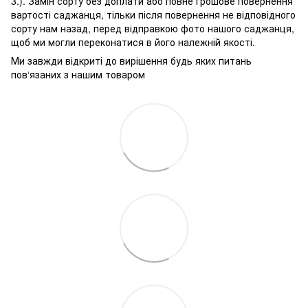
3.). Замін сорту без доплати або повне грошове повернення
вартості саджанця, тільки після повернення не відповідного
сорту нам назад, перед відправкою фото нашого саджанця,
щоб ми могли переконатися в його належній якості.
Ми завжди відкриті до вирішення будь яких питань
пов‘язаних з нашим товаром