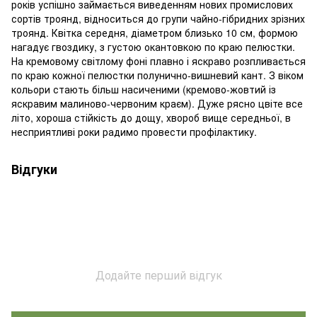
років успішно займається виведенням нових промислових
сортів троянд, відноситься до групи чайно-гібридних зрізних
троянд. Квітка середня, діаметром близько 10 см, формою
нагадує гвоздику, з густою окантовкою по краю пелюстки.
На кремовому світлому фоні плавно і яскраво розпливається
по краю кожної пелюстки полунично-вишневий кант. З віком
кольори стають більш насиченими (кремово-жовтий із
яскравим малиново-червоним краєм). Дуже рясно цвіте все
літо, хороша стійкість до дощу, хвороб вище середньої, в
несприятливі роки радимо провести профілактику.
Відгуки
Додайте перший відгук