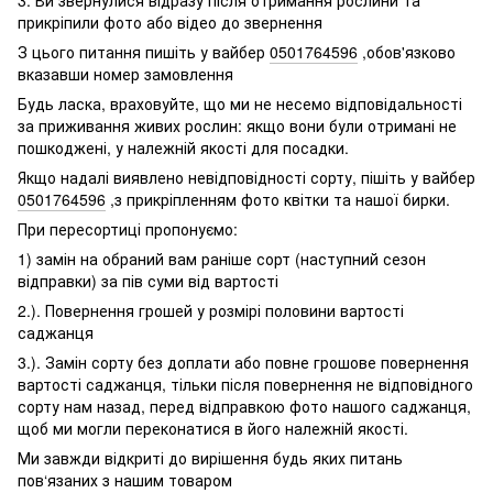
прикріпили фото або відео до звернення
З цього питання пишіть у вайбер
0501764596
,обов'язково
вказавши номер замовлення
Будь ласка, враховуйте, що ми не несемо відповідальності
за приживання живих рослин: якщо вони були отримані не
пошкоджені, у належній якості для посадки.
Якщо надалі виявлено невідповідності сорту, пішіть у вайбер
0501764596
,з прикріпленням фото квітки та нашої бирки.
При пересортиці пропонуємо:
1) замін на обраний вам раніше сорт (наступний сезон
відправки) за пів суми від вартості
2.). Повернення грошей у розмірі половини вартості
саджанця
3.). Замін сорту без доплати або повне грошове повернення
вартості саджанця, тільки після повернення не відповідного
сорту нам назад, перед відправкою фото нашого саджанця,
щоб ми могли переконатися в його належній якості.
Ми завжди відкриті до вирішення будь яких питань
пов‘язаних з нашим товаром