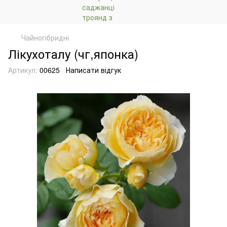
Чайногібридні
Лікухоталу (чг,японка)
Артикул:
00625
Написати відгук