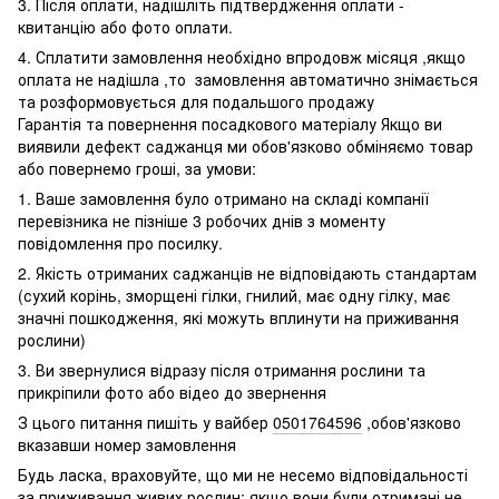
3. Після оплати, надішліть підтвердження оплати -
квитанцію або фото оплати.
4. Сплатити замовлення необхідно впродовж місяця ,якщо
оплата не надішла ,то замовлення автоматично знімається
та розформовується для подальшого продажу
Гарантія та повернення посадкового матеріалу Якщо ви
виявили дефект саджанця ми обов'язково обміняємо товар
або повернемо гроші, за умови:
1. Ваше замовлення було отримано на складі компанії
перевізника не пізніше 3 робочих днів з моменту
повідомлення про посилку.
2. Якість отриманих саджанців не відповідають стандартам
(сухий корінь, зморщені гілки, гнилий, має одну гілку, має
значні пошкодження, які можуть вплинути на приживання
рослини)
3. Ви звернулися відразу після отримання рослини та
прикріпили фото або відео до звернення
З цього питання пишіть у вайбер
0501764596
,обов'язково
вказавши номер замовлення
Будь ласка, враховуйте, що ми не несемо відповідальності
за приживання живих рослин: якщо вони були отримані не