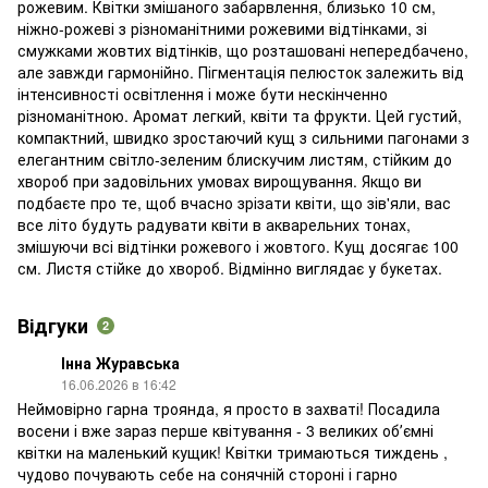
рожевим. Квітки змішаного забарвлення, близько 10 см,
ніжно-рожеві з різноманітними рожевими відтінками, зі
смужками жовтих відтінків, що розташовані непередбачено,
але завжди гармонійно. Пігментація пелюсток залежить від
інтенсивності освітлення і може бути нескінченно
різноманітною. Аромат легкий, квіти та фрукти. Цей густий,
компактний, швидко зростаючий кущ з сильними пагонами з
елегантним світло-зеленим блискучим листям, стійким до
хвороб при задовільних умовах вирощування. Якщо ви
подбаєте про те, щоб вчасно зрізати квіти, що зів'яли, вас
все літо будуть радувати квіти в акварельних тонах,
змішуючи всі відтінки рожевого і жовтого. Кущ досягає 100
см. Листя стійке до хвороб. Відмінно виглядає у букетах.
Відгуки
2
Інна Журавська
16.06.2026 в 16:42
Неймовірно гарна троянда, я просто в захваті! Посадила
восени і вже зараз перше квітування - 3 великих обʼємні
квітки на маленький кущик! Квітки тримаються тиждень ,
чудово почувають себе на сонячній стороні і гарно