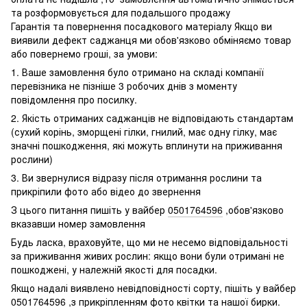
та розформовується для подальшого продажу
Гарантія та повернення посадкового матеріалу Якщо ви
виявили дефект саджанця ми обов'язково обміняємо товар
або повернемо гроші, за умови:
1. Ваше замовлення було отримано на складі компанії
перевізника не пізніше 3 робочих днів з моменту
повідомлення про посилку.
2. Якість отриманих саджанців не відповідають стандартам
(сухий корінь, зморщені гілки, гнилий, має одну гілку, має
значні пошкодження, які можуть вплинути на приживання
рослини)
3. Ви звернулися відразу після отримання рослини та
прикріпили фото або відео до звернення
З цього питання пишіть у вайбер
0501764596
,обов'язково
вказавши номер замовлення
Будь ласка, враховуйте, що ми не несемо відповідальності
за приживання живих рослин: якщо вони були отримані не
пошкоджені, у належній якості для посадки.
Якщо надалі виявлено невідповідності сорту, пішіть у вайбер
0501764596
,з прикріпленням фото квітки та нашої бирки.