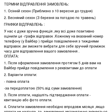
ТЕРМІНИ ВІДПРАВЛЕННЯ ЗАМОВЛЕНЬ:
1. Осінній сезон (Приблизно з 10 вересня до грудня)
2. Весняний сезон (З березня за погодою по травень)
ГРАФІКИ ВІДПРАВЛЕНЬ :
У нас є дуже зручна функція ,яку всі дуже позитивно
оцінили це -графік відправок .Кожному на вказаний номер
телефону (у Вайбер ) прийде повідомлення з тижднями
відправок ,ви зможете вибрати для себе зручний проміжок
часу для відправлення вашого замовлення .
ОПЛАТА:
1. Після оформлення замовлення протягом 5 днів вам на
Вайбер прийде повідомлення з реквізитами до оплати
2. Варіанти оплати:
- повна оплата
-за передоплатою (50% від суми замовлення)
3. Після оплати, надішліть підтвердження оплати -
квитанцію або фото оплати.
4. Сплатити замовлення необхідно впродовж місяця ,якщо
оплата не надішла ,то замовлення автоматично знімається