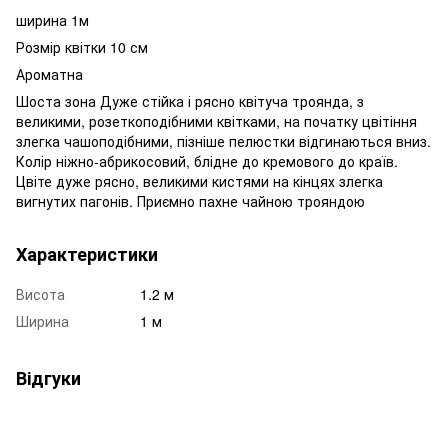
ширина 1м
Розмір квітки 10 см
Ароматна
Шоста зона Дуже стійка і рясно квітуча троянда, з
великими, розеткоподібними квітками, на початку цвітіння
злегка чашоподібними, пізніше пелюстки відгинаються вниз.
Колір ніжно-абрикосовий, блідне до кремового до країв.
Цвіте дуже рясно, великими кистями на кінцях злегка
вигнутих пагонів. Приємно пахне чайною трояндою
Характеристики
Висота
1.2 м
Ширина
1 м
Відгуки