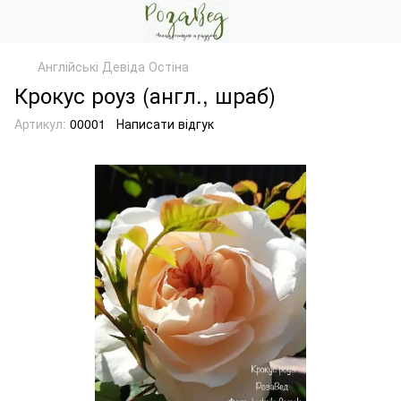
Англійські Девіда Остіна
Крокус роуз (англ., шраб)
Артикул:
00001
Написати відгук