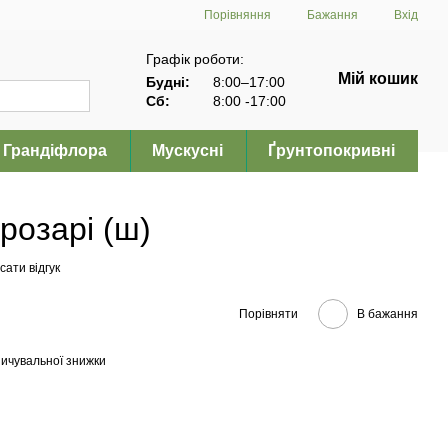
Порівняння
Бажання
Вхід
Графік роботи:
Мій кошик
Будні:
8:00–17:00
Сб:
8:00 -17:00
Грандіфлора
Мускусні
Ґрунтопокривні
розарі (ш)
ати відгук
Порівняти
В бажання
ичувальної знижки