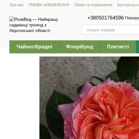
Перейти до основного контенту
Про нас
УМОВИ ЗАМОВЛЕННЯ
Обмін та повернення
Контактна 
+380501764596
Передз
Чайногібридні
Флорібунд
Плетисті