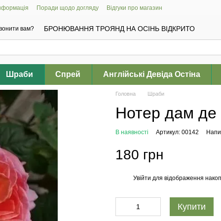
інформація
Поради щодо догляду
Відгуки про магазин
БРОНЮВАННЯ ТРОЯНД НА ОСІНЬ ВІДКРИТО
вонити вам?
Шраби
Спрей
Англійські Девіда Остіна
Головна
Шраби
Нотер дам де 
В наявності
Артикул: 00142
Напис
180 грн
Увійти
для відображення накоп
%
Купити