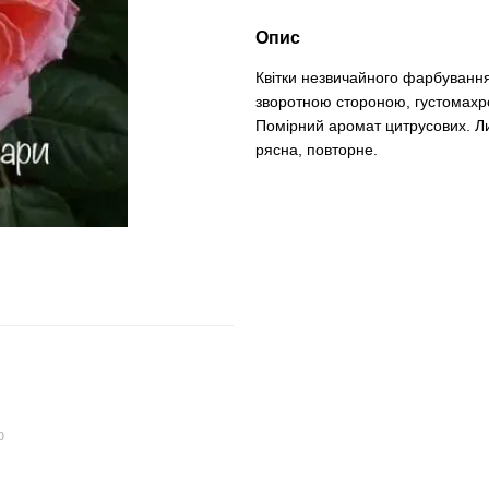
Опис
Квітки незвичайного фарбування
зворотною стороною, густомахров
Помірний аромат цитрусових. Ли
рясна, повторне.
ю