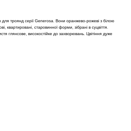
 для троянд серії Generosa. Вони оранжево-рожеві з білою
і, квартировані, старовинної форми, зібрані в суцвіття.
стя глянсове, високостійке до захворювань. Цвітіння дуже