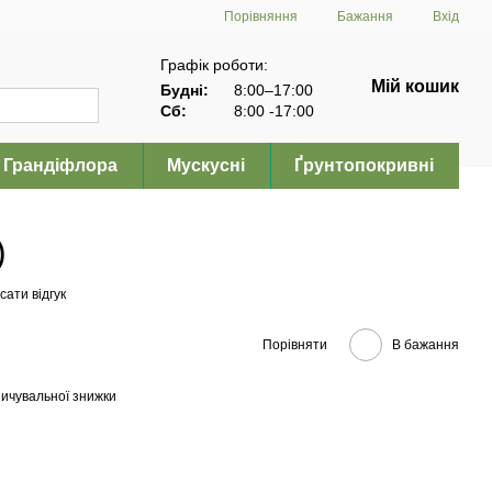
Порівняння
Бажання
Вхід
Графік роботи:
Мій кошик
Будні:
8:00–17:00
Сб:
8:00 -17:00
Грандіфлора
Мускусні
Ґрунтопокривні
)
ати відгук
Порівняти
В бажання
ичувальної знижки