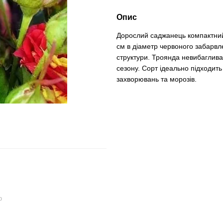
Опис
Дорослий саджанець компактний
см в діаметр червоного забарвле
структури. Троянда невибаглива
сезону. Сорт ідеально підходить
захворювань та морозів.
ю