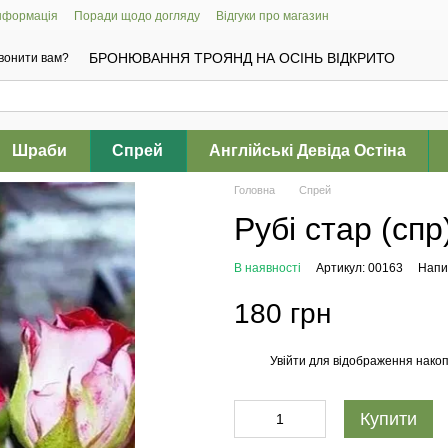
інформація
Поради щодо догляду
Відгуки про магазин
БРОНЮВАННЯ ТРОЯНД НА ОСІНЬ ВІДКРИТО
вонити вам?
Шраби
Спрей
Англійські Девіда Остіна
Головна
Спрей
Рубі стар (спр
В наявності
Артикул: 00163
Напис
180 грн
Увійти
для відображення накоп
%
Купити