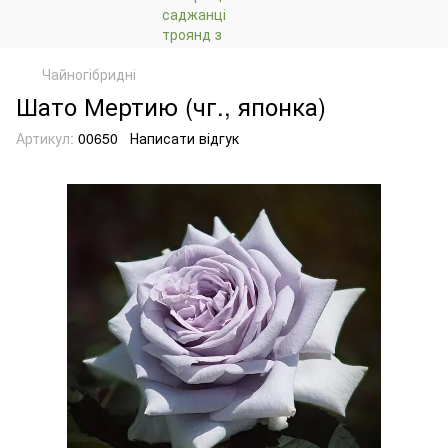
Чайногібридні
Шато Мертию (чг., японка)
Артикул:
00650
Написати відгук