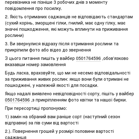
перевізника не пізніше 3 робочих днів з моменту
повідомлення про посилку.
2. Якість отриманих саджанців не відповідають стандартам
(сухий корінь, зморщені гілки, гнилий, має одну гілку, має
значні пошкодження, які можуть вплинути на приживання
рослини)
3. Ви звернулися відразу після отримання рослини та
прикріпили фото або відео до звернення
З цього питання пишіть у вайбер
0501764596
,обов'язково
вказавши номер замовлення
Будь ласка, враховуйте, що ми не несемо відповідальності
за приживання живих рослин: якщо вони були отримані не
пошкоджені, у належній якості для посадки.
Якщо надалі виявлено невідповідності сорту, пішіть у вайбер
0501764596
,з прикріпленням фото квітки та нашої бирки.
При пересортиці пропонуємо:
1) замін на обраний вам раніше сорт (наступний сезон
відправки) за пів суми від вартості
2.). Повернення грошей у розмірі половини вартості
саджанця