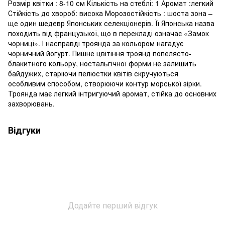
Розмір квітки : 8-10 см Кількість на стеблі: 1 Аромат :легкий
Стійкість до хвороб: висока Морозостійкість : шоста зона –
ще один шедевр Японських селекціонерів. Її Японська назва
походить від французької, що в перекладі означає «Замок
чорниці». І насправді троянда за кольором нагадує
чорничний йогурт. Пишне цвітіння троянд попелясто-
блакитного кольору, ностальгічної форми не залишить
байдужих, старіючи пелюстки квітів скручуються
особливим способом, створюючи контур морської зірки.
Троянда має легкий інтригуючий аромат, стійка до основних
захворювань.
Відгуки
Додайте перший відгук