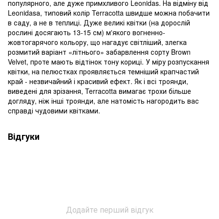
популярного, але дуже примхливого Leonidas. На відміну від
Leonidasа, типовий колір Terracotta швидше можна побачити
в саду, а не в теплиці. Дуже великі квітки (на дорослій
рослині досягають 13-15 см) м'якого вогненно-
жовтогарячого кольору, що нагадує світліший, злегка
розмитий варіант «літнього» забарвлення сорту Brown
Velvet, проте мають відтінок тону кориці. У міру розпускання
квітки, на пелюстках проявляється темніший крапчастий
край - незвичайний і красивий ефект. Як і всі троянди,
виведені для зрізання, Terracotta вимагає трохи більше
догляду, ніж інші троянди, але натомість нагородить вас
справді чудовими квітками.
Відгуки
Додайте перший відгук