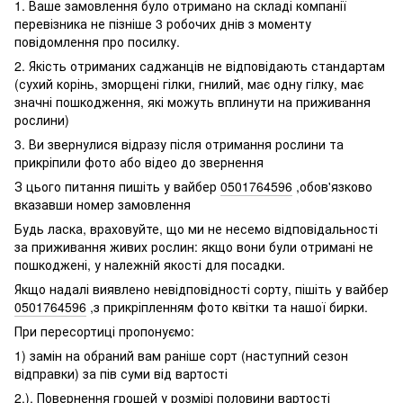
1. Ваше замовлення було отримано на складі компанії
перевізника не пізніше 3 робочих днів з моменту
повідомлення про посилку.
2. Якість отриманих саджанців не відповідають стандартам
(сухий корінь, зморщені гілки, гнилий, має одну гілку, має
значні пошкодження, які можуть вплинути на приживання
рослини)
3. Ви звернулися відразу після отримання рослини та
прикріпили фото або відео до звернення
З цього питання пишіть у вайбер
0501764596
,обов'язково
вказавши номер замовлення
Будь ласка, враховуйте, що ми не несемо відповідальності
за приживання живих рослин: якщо вони були отримані не
пошкоджені, у належній якості для посадки.
Якщо надалі виявлено невідповідності сорту, пішіть у вайбер
0501764596
,з прикріпленням фото квітки та нашої бирки.
При пересортиці пропонуємо:
1) замін на обраний вам раніше сорт (наступний сезон
відправки) за пів суми від вартості
2.). Повернення грошей у розмірі половини вартості