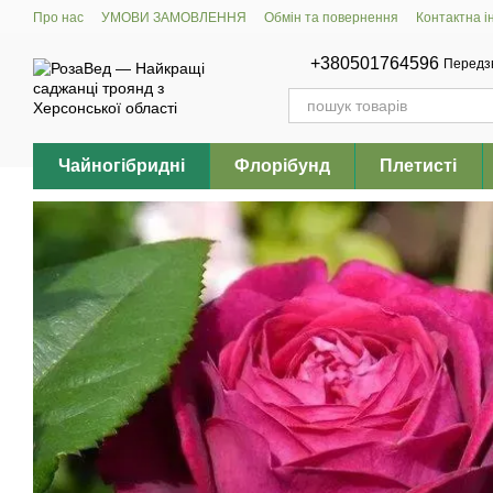
Перейти до основного контенту
Про нас
УМОВИ ЗАМОВЛЕННЯ
Обмін та повернення
Контактна 
+380501764596
Передз
Чайногібридні
Флорібунд
Плетисті