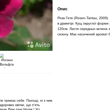
Опис
Роза Гете (Rosen-Tantau, 2009).
в діаметрі. Кущ округлої форми 
120см. Листя середньо-зелене з
сезону. Має насичений аромат б
ле тримає себе. Пахощі, ні з чим
здорових квітки, ще п'ять
якую Вам пані Надія ! Усі