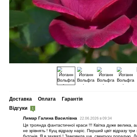
Доставка
Оплата
Гарантія
Відгуки
1
Лимар Галина Василівна
22.06.2026 в 09:34
Ця троянда фантастичної краси !!! Квітка дуже велика, а
не зрівнять ! Кущ відразу наріс. Перший цвіт відразу три 
бутонів. Я в захваті ! Замовила ще, свекруху порадую. Д