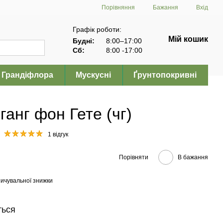
Порівняння
Бажання
Вхід
Графік роботи:
Мій кошик
Будні:
8:00–17:00
Сб:
8:00 -17:00
Грандіфлора
Мускусні
Ґрунтопокривні
анг фон Гете (чг)
1 відгук
Порівняти
В бажання
ичувальної знижки
ться