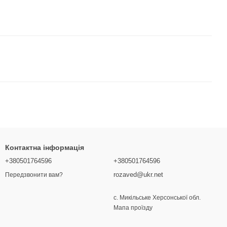
Контактна інформація
+380501764596
+380501764596
rozaved@ukr.net
Передзвонити вам?
с. Микільське Херсонської обл.
Мапа проїзду