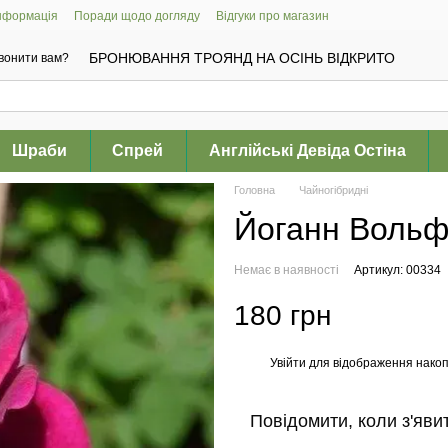
інформація
Поради щодо догляду
Відгуки про магазин
БРОНЮВАННЯ ТРОЯНД НА ОСІНЬ ВІДКРИТО
вонити вам?
Шраби
Спрей
Англійські Девіда Остіна
Головна
Чайногібридні
Йоганн Вольфг
Немає в наявності
Артикул: 00334
180 грн
Увійти
для відображення накоп
%
Повідомити, коли з'яви