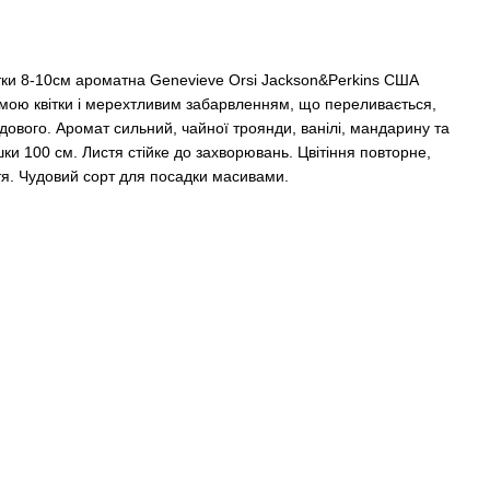
вітки 8-10см ароматна Genevieve Orsi Jackson&Perkins США
ою квітки і мерехтливим забарвленням, що переливається,
дового. Аромат сильний, чайної троянди, ванілі, мандарину та
шки 100 см. Листя стійке до захворювань. Цвітіння повторне,
стя. Чудовий сорт для посадки масивами.