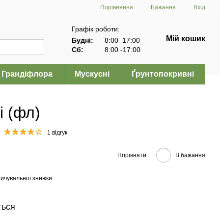
Порівняння
Бажання
Вхід
Графік роботи:
Мій кошик
Будні:
8:00–17:00
Сб:
8:00 -17:00
Грандіфлора
Мускусні
Ґрунтопокривні
 (фл)
1 відгук
Порівняти
В бажання
ичувальної знижки
ться