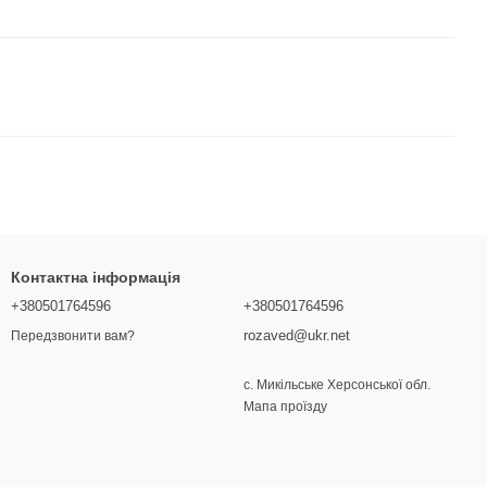
Контактна інформація
+380501764596
+380501764596
rozaved@ukr.net
Передзвонити вам?
с. Микільське Херсонської обл.
Мапа проїзду