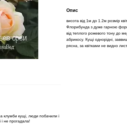
Опис
висота від 1м до 1.2м розмір к
Флорибунда з дуже гарною форм
від теплого рожевого тону до ме
абрикосу. Кущі однорідні, завви
рясна, за квітками не видно ли
на клумби кущі, люди побачили і
 і не прогадала!