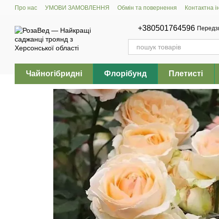
Перейти до основного контенту
Про нас
УМОВИ ЗАМОВЛЕННЯ
Обмін та повернення
Контактна 
+380501764596
Передз
Чайногібридні
Флорібунд
Плетисті