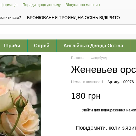
інформація
Поради щодо догляду
Відгуки про магазин
БРОНЮВАННЯ ТРОЯНД НА ОСІНЬ ВІДКРИТО
вонити вам?
Шраби
Спрей
Англійські Девіда Остіна
Головна
Флорібунд
Женевьев орсі
Немає в наявності
Артикул: 00076
180 грн
Увійти
для відображення накоп
%
Повідомити, коли з'яви